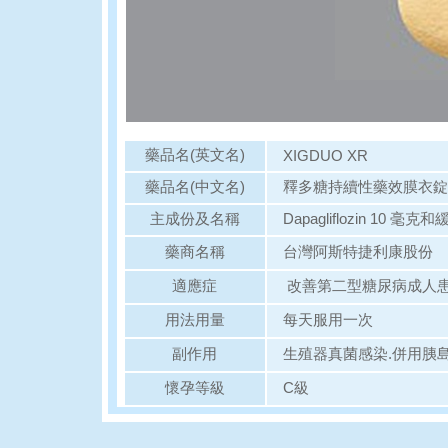
藥品名(英文名)
XIGDUO XR
藥品名(中文名)
釋多糖持續性藥效膜衣錠
主成份及名稱
Dapagliflozin 10 毫克和
藥商名稱
台灣阿斯特捷利康股份
適應症
改善第二型糖尿病成人患
用法用量
每天服用一次
副作用
生殖器真菌感染.併用胰
懷孕等級
C級